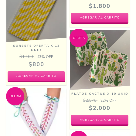
$1.800
OFERTA
SORBETE OFERTA X 12
UNID
$1.400
43
% OFF
$800
AGREGAR AL CARRITO
PLATOS CACTUS X 10 UNID
OFERTA
$2.576
22
% OFF
$2.000