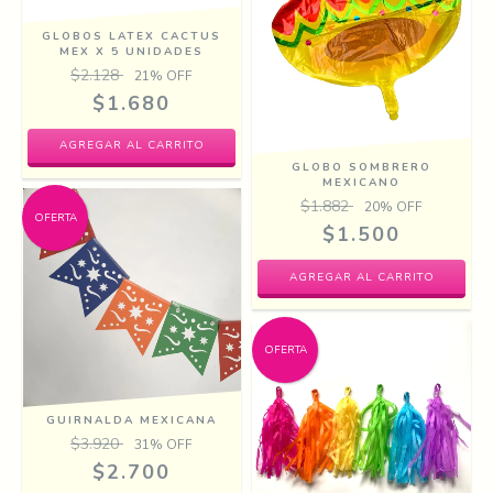
GLOBOS LATEX CACTUS
MEX X 5 UNIDADES
$2.128
21
% OFF
$1.680
GLOBO SOMBRERO
MEXICANO
$1.882
20
% OFF
OFERTA
$1.500
OFERTA
GUIRNALDA MEXICANA
$3.920
31
% OFF
$2.700