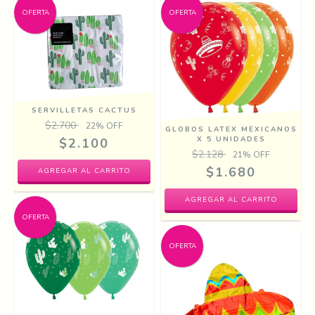
OFERTA
OFERTA
SERVILLETAS CACTUS
$2.700
22
% OFF
GLOBOS LATEX MEXICANOS
X 5 UNIDADES
$2.100
$2.128
21
% OFF
$1.680
OFERTA
OFERTA