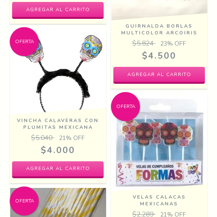
GUIRNALDA BORLAS
MULTICOLOR ARCOIRIS
OFERTA
$5.824
23
% OFF
$4.500
OFERTA
VINCHA CALAVERAS CON
PLUMITAS MEXICANA
$5.040
21
% OFF
$4.000
VELAS CALACAS
OFERTA
MEXICANAS
$2.289
21
% OFF