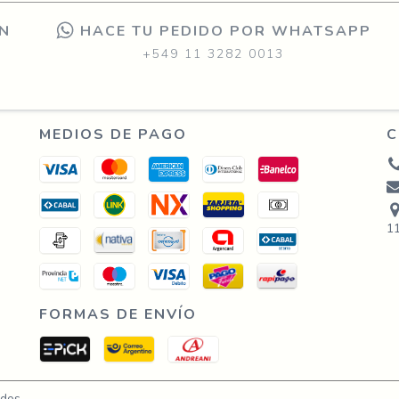
ON
HACE TU PEDIDO POR WHATSAPP
+549 11 3282 0013
MEDIOS DE PAGO
C
1
FORMAS DE ENVÍO
dos.