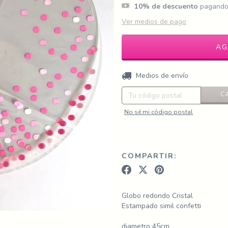
10% de descuento
pagando 
Ver medios de pago
Entregas para el CP:
Medios de envío
C
No sé mi código postal
COMPARTIR:
Globo redondo Cristal
Estampado simil confetti
diametro 45cm