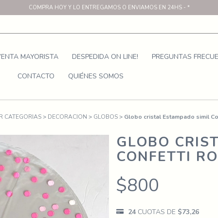
COMPRA HOY Y LO ENTREGAMOS O ENVIAMOS EN 24HS - *
VENTA MAYORISTA
DESPEDIDA ON LINE!
PREGUNTAS FRECU
CONTACTO
QUIÉNES SOMOS
R CATEGORIAS
>
DECORACION
>
GLOBOS
>
Globo cristal Estampado simil Co
GLOBO CRIST
CONFETTI R
$800
24
CUOTAS DE
$73,26