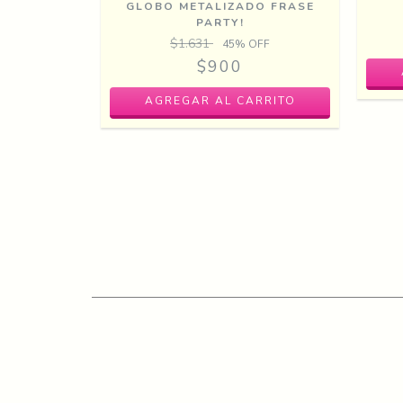
GLOBO METALIZADO FRASE
PARTY!
$1.631
45
% OFF
$900
O ANANA
FF