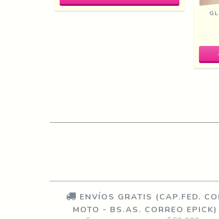
GL
RRITO
ENVÍOS GRATIS (CAP.FED. C
MOTO - BS.AS. CORREO EPICK)