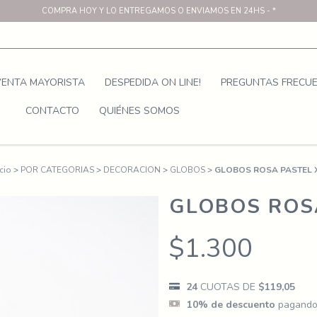
COMPRA HOY Y LO ENTREGAMOS O ENVIAMOS EN 24HS - *
VENTA MAYORISTA
DESPEDIDA ON LINE!
PREGUNTAS FRECU
CONTACTO
QUIÉNES SOMOS
icio
>
POR CATEGORIAS
>
DECORACION
>
GLOBOS
>
GLOBOS ROSA PASTEL X
GLOBOS ROSA
$1.300
24
CUOTAS DE
$119,05
10% de descuento
pagando 