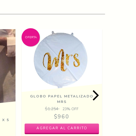
OFERTA
OFERTA
GLOBO PAPEL METALIZADO
MRS
GLOBO
$1.254
23
% OFF
PAP
$960
$
 X 5