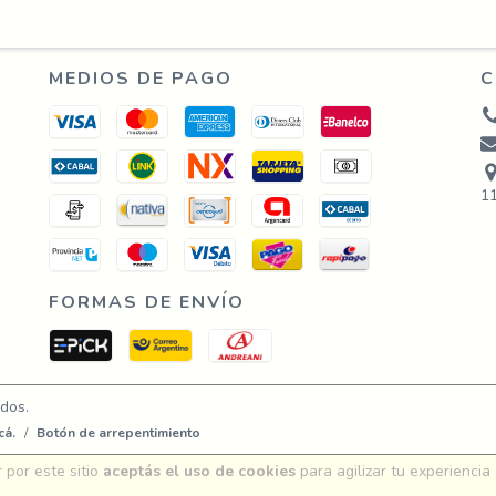
MEDIOS DE PAGO
C
1
FORMAS DE ENVÍO
dos.
cá.
/
Botón de arrepentimiento
 por este sitio
aceptás el uso de cookies
para agilizar tu experiencia