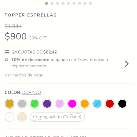
TOPPER ESTRELLAS
$1.344
$900
33
% OFF
24
CUOTAS DE
$82,42
10% de descuento
pagando con Transferencia o
depósito bancario
Ver medios de pago
COLOR:
DORADO
Combinado (a eleccion)